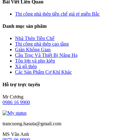
Bài Viết Liên Quan
Thi công nhà thép tiền chế giá rẻ miền Bắc
Danh mục sản phẩm
Nhà Thép Tiền Chế
Thi công nhà thép cao tầng
Giàn Không Gian
Cầu Trục Và Thiết Bị Nâng Hạ
Tôn lợp và phụ kiện
Xà gồ thép
Các Sản Phẩm Cơ Khí Khác
Hỗ trợ trực tuyến
Mr Cương
0986 16 9900
trancuong.hasuta@gmail.com
MS Vân Anh
0975 06 9900