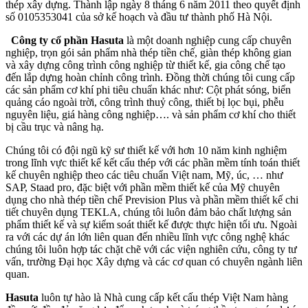
thép xây dựng. Thành lập ngày 8 tháng 6 năm 2011 theo quyết định
số 0105353041 của sở kế hoạch và đầu tư thành phố Hà Nội.
Công ty cổ phần Hasuta
là một doanh nghiệp cung cấp chuyên
nghiệp, trọn gói sản phẩm nhà thép tiền chế, giàn thép không gian
và xây dựng công trình công nghiệp từ thiết kế, gia công chế tạo
đến lắp dựng hoàn chỉnh công trình. Đồng thời chúng tôi cung cấp
các sản phẩm cơ khí phi tiêu chuẩn khác như: Cột phát sóng, biển
quảng cáo ngoài trời, công trình thuỷ công, thiết bị lọc bụi, phễu
nguyên liệu, giá hàng công nghiệp…. và sản phẩm cơ khí cho thiết
bị cầu trục và nâng hạ.
Chúng tôi có đội ngũ kỹ sư thiết kế với hơn 10 năm kinh nghiệm
trong lĩnh vực thiết kế kết cấu thép với các phần mềm tính toán thiết
kế chuyên nghiệp theo các tiêu chuẩn Việt nam, Mỹ, úc, … như
SAP, Staad pro, đặc biệt với phần mềm thiết kế của Mỹ chuyên
dụng cho nhà thép tiền chế Prevision Plus và phần mềm thiết kế chi
tiết chuyên dụng TEKLA, chúng tôi luôn đảm bảo chất lượng sản
phẩm thiết kế và sự kiểm soát thiết kế được thực hiện tối ưu. Ngoài
ra với các dự án lớn liên quan đến nhiều lĩnh vực công nghệ khác
chúng tôi luôn hợp tác chặt chẽ với các viện nghiên cứu, công ty tư
vấn, trường Đại học Xây dựng và các cơ quan có chuyên ngành liên
quan.
Hasuta
luôn tự hào là Nhà cung cấp kết cấu thép Việt Nam hàng