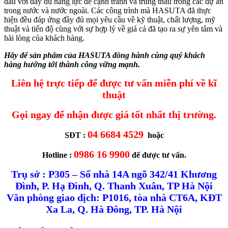
đầu với đầy đủ năng lực để cạnh tranh và trúng thầu trong các dự án
trong nước và nước ngoài. Các công trình mà HASUTA đã thực
hiện đều đáp ứng đầy đủ mọi yêu cầu về kỹ thuật, chất lượng, mỹ
thuật và tiến độ cùng với sự hợp lý về giá cả đã tạo ra sự yên tâm và
hài lòng của khách hàng.
Hãy để sản phẩm của HASUTA đồng hành cùng quý khách
hàng hướng tới thành công vững mạnh.
Liên hệ trực tiếp để được tư vấn miễn phí về kĩ
thuật
Gọi ngay để nhận được giá tốt nhất thị trường.
04 6684 4529
SĐT :
hoặc
0986 16 9900
Hotline :
để được tư vấn.
Trụ sở : P305 – Số nhà 14A ngõ 342/41 Khương
Đình, P. Hạ Đình, Q. Thanh Xuân, TP Hà Nội
Văn phòng giao dịch: P1016, tòa nhà CT6A, KĐT
Xa La, Q. Hà Đông, TP. Hà Nội