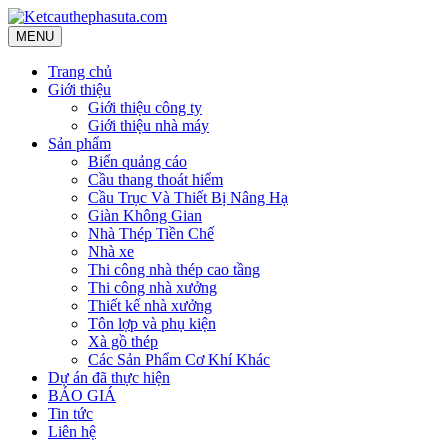
MENU
Trang chủ
Giới thiệu
Giới thiệu công ty
Giới thiệu nhà máy
Sản phẩm
Biển quảng cáo
Cầu thang thoát hiểm
Cầu Trục Và Thiết Bị Nâng Hạ
Giàn Không Gian
Nhà Thép Tiền Chế
Nhà xe
Thi công nhà thép cao tầng
Thi công nhà xưởng
Thiết kế nhà xưởng
Tôn lợp và phụ kiện
Xà gồ thép
Các Sản Phẩm Cơ Khí Khác
Dự án đã thực hiện
BÁO GIÁ
Tin tức
Liên hệ