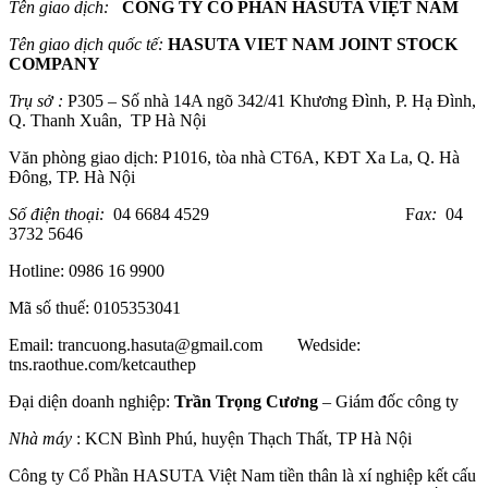
Tên giao dịch:
CÔNG TY CỔ PHẦN HASUTA VIỆT NAM
Tên giao dịch quốc tế:
HASUTA VIET NAM JOINT STOCK
COMPANY
Trụ sở :
P305 – Số nhà 14A ngõ 342/41 Khương Đình, P. Hạ Đình,
Q. Thanh Xuân, TP Hà Nội
Văn phòng giao dịch: P1016, tòa nhà CT6A, KĐT Xa La, Q. Hà
Đông, TP. Hà Nội
Số điện thoại:
04 6684 4529 F
ax
:
04
3732 5646
Hotline: 0986 16 9900
Mã số thuế: 0105353041
Email: trancuong.hasuta@gmail.com Wedside:
tns.raothue.com/ketcauthep
Đại diện doanh nghiệp:
Trần Trọng Cương
– Giám đốc công ty
Nhà máy
: KCN Bình Phú, huyện Thạch Thất, TP Hà Nội
Công ty Cổ Phần HASUTA Việt Nam tiền thân là xí nghiệp kết cấu