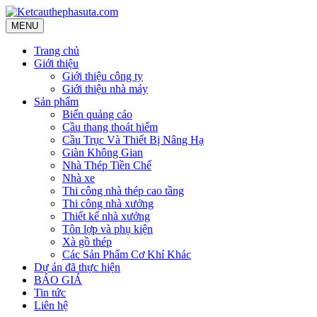
MENU
Trang chủ
Giới thiệu
Giới thiệu công ty
Giới thiệu nhà máy
Sản phẩm
Biển quảng cáo
Cầu thang thoát hiểm
Cầu Trục Và Thiết Bị Nâng Hạ
Giàn Không Gian
Nhà Thép Tiền Chế
Nhà xe
Thi công nhà thép cao tầng
Thi công nhà xưởng
Thiết kế nhà xưởng
Tôn lợp và phụ kiện
Xà gồ thép
Các Sản Phẩm Cơ Khí Khác
Dự án đã thực hiện
BÁO GIÁ
Tin tức
Liên hệ