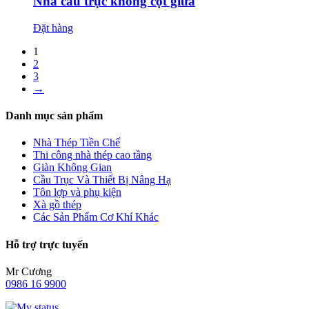
Nhà cầu trục không cột giữa
Đặt hàng
1
2
3
→
Danh mục sản phẩm
Nhà Thép Tiền Chế
Thi công nhà thép cao tầng
Giàn Không Gian
Cầu Trục Và Thiết Bị Nâng Hạ
Tôn lợp và phụ kiện
Xà gồ thép
Các Sản Phẩm Cơ Khí Khác
Hỗ trợ trực tuyến
Mr Cương
0986 16 9900