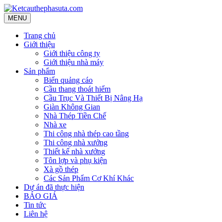
MENU
Trang chủ
Giới thiệu
Giới thiệu công ty
Giới thiệu nhà máy
Sản phẩm
Biển quảng cáo
Cầu thang thoát hiểm
Cầu Trục Và Thiết Bị Nâng Hạ
Giàn Không Gian
Nhà Thép Tiền Chế
Nhà xe
Thi công nhà thép cao tầng
Thi công nhà xưởng
Thiết kế nhà xưởng
Tôn lợp và phụ kiện
Xà gồ thép
Các Sản Phẩm Cơ Khí Khác
Dự án đã thực hiện
BÁO GIÁ
Tin tức
Liên hệ