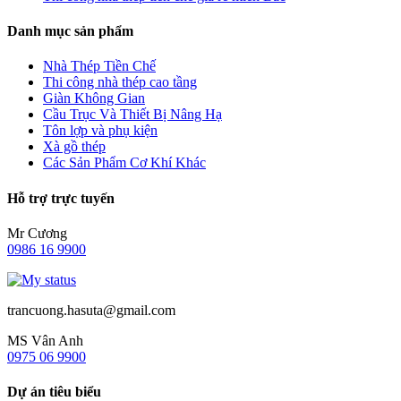
Danh mục sản phẩm
Nhà Thép Tiền Chế
Thi công nhà thép cao tầng
Giàn Không Gian
Cầu Trục Và Thiết Bị Nâng Hạ
Tôn lợp và phụ kiện
Xà gồ thép
Các Sản Phẩm Cơ Khí Khác
Hỗ trợ trực tuyến
Mr Cương
0986 16 9900
trancuong.hasuta@gmail.com
MS Vân Anh
0975 06 9900
Dự án tiêu biểu