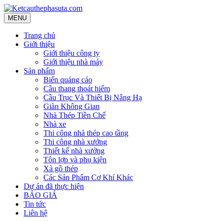
MENU
Trang chủ
Giới thiệu
Giới thiệu công ty
Giới thiệu nhà máy
Sản phẩm
Biển quảng cáo
Cầu thang thoát hiểm
Cầu Trục Và Thiết Bị Nâng Hạ
Giàn Không Gian
Nhà Thép Tiền Chế
Nhà xe
Thi công nhà thép cao tầng
Thi công nhà xưởng
Thiết kế nhà xưởng
Tôn lợp và phụ kiện
Xà gồ thép
Các Sản Phẩm Cơ Khí Khác
Dự án đã thực hiện
BÁO GIÁ
Tin tức
Liên hệ